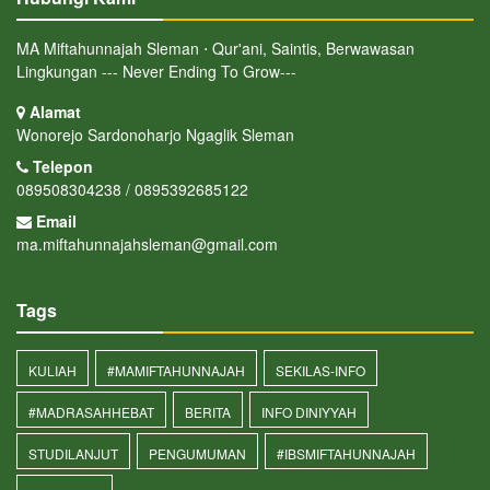
MA Miftahunnajah Sleman ⋅ Qur'ani, Saintis, Berwawasan
Lingkungan --- Never Ending To Grow---
Alamat
Wonorejo Sardonoharjo Ngaglik Sleman
Telepon
089508304238 / 0895392685122
Email
ma.miftahunnajahsleman@gmail.com
Tags
KULIAH
#MAMIFTAHUNNAJAH
SEKILAS-INFO
#MADRASAHHEBAT
BERITA
INFO DINIYYAH
STUDILANJUT
PENGUMUMAN
#IBSMIFTAHUNNAJAH