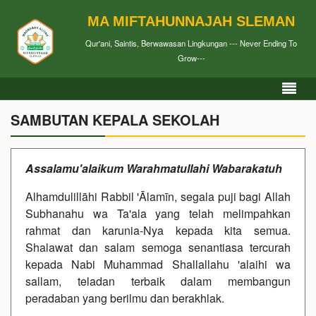
MA MIFTAHUNNAJAH SLEMAN
Qur'ani, Saintis, Berwawasan Lingkungan --- Never Ending To
Grow---
SAMBUTAN KEPALA SEKOLAH
Assalamu'alaikum Warahmatullahi Wabarakatuh
Alhamdulillāhi Rabbil 'Ālamīn, segala puji bagi Allah
Subhanahu wa Ta'ala yang telah melimpahkan
rahmat dan karunia-Nya kepada kita semua.
Shalawat dan salam semoga senantiasa tercurah
kepada Nabi Muhammad Shallallahu 'alaihi wa
sallam, teladan terbaik dalam membangun
peradaban yang berilmu dan berakhlak.