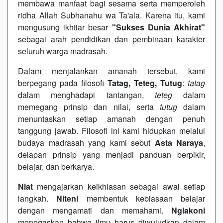
membawa manfaat bagi sesama serta memperoleh
ridha Allah Subhanahu wa Ta'ala. Karena itu, kami
mengusung ikhtiar besar
"Sukses Dunia Akhirat"
sebagai arah pendidikan dan pembinaan karakter
seluruh warga madrasah.
Dalam menjalankan amanah tersebut, kami
berpegang pada filosofi
Tatag, Teteg, Tutug
:
tatag
dalam menghadapi tantangan,
teteg
dalam
memegang prinsip dan nilai, serta
tutug
dalam
menuntaskan setiap amanah dengan penuh
tanggung jawab. Filosofi ini kami hidupkan melalui
budaya madrasah yang kami sebut
Asta Naraya
,
delapan prinsip yang menjadi panduan berpikir,
belajar, dan berkarya.
Niat
mengajarkan keikhlasan sebagai awal setiap
langkah.
Niteni
membentuk kebiasaan belajar
dengan mengamati dan memahami.
Nglakoni
menegaskan bahwa ilmu harus diwujudkan dalam