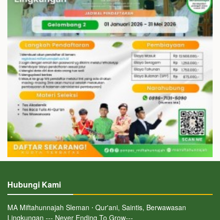
Hubungi Kami
MA Miftahunnajah Sleman ⋅ Qur'ani, Saintis, Berwawasan
Lingkungan --- Never Ending To Grow---