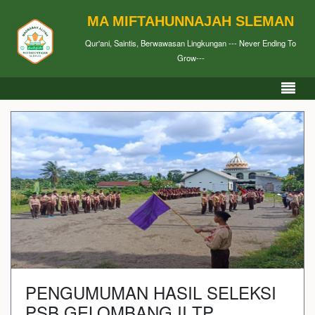
MA MIFTAHUNNAJAH SLEMAN
Qur'ani, Saintis, Berwawasan Lingkungan --- Never Ending To
Grow---
PENGUMUMAN HASIL SELEKSI
PSB GELOMBANG II TP