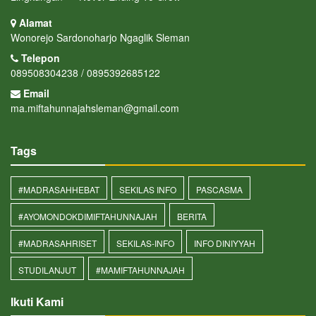
Alamat
Wonorejo Sardonoharjo Ngaglik Sleman
Telepon
089508304238 / 0895392685122
Email
ma.miftahunnajahsleman@gmail.com
Tags
#MADRASAHHEBAT
SEKILAS INFO
PASCASMA
#AYOMONDOKDIMIFTAHUNNAJAH
BERITA
#MADRASAHRISET
SEKILAS-INFO
INFO DINIYYAH
STUDILANJUT
#MAMIFTAHUNNAJAH
Ikuti Kami