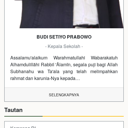
BUDI SETIYO PRABOWO
- Kepala Sekolah -
Assalamu'alaikum Warahmatullahi Wabarakatuh
Alhamdulillāhi Rabbil 'Ālamīn, segala puji bagi Allah
Subhanahu wa Ta'ala yang telah melimpahkan
rahmat dan karunia-Nya kepada…
SELENGKAPNYA
Tautan