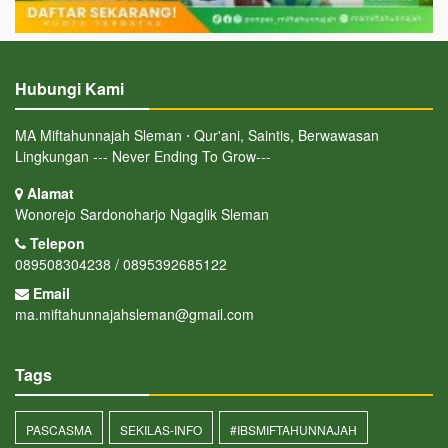
Hubungi Kami
MA Miftahunnajah Sleman ⋅ Qur'ani, Saintis, Berwawasan
Lingkungan --- Never Ending To Grow---
Alamat
Wonorejo Sardonoharjo Ngaglik Sleman
Telepon
089508304238 / 0895392685122
Email
ma.miftahunnajahsleman@gmail.com
Tags
PASCASMA
SEKILAS-INFO
#IBSMIFTAHUNNAJAH