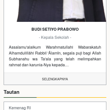
BUDI SETIYO PRABOWO
- Kepala Sekolah -
Assalamu'alaikum Warahmatullahi Wabarakatuh
Alhamdulillāhi Rabbil 'Ālamīn, segala puji bagi Allah
Subhanahu wa Ta'ala yang telah melimpahkan
rahmat dan karunia-Nya kepada…
SELENGKAPNYA
Tautan
Kemenag RI