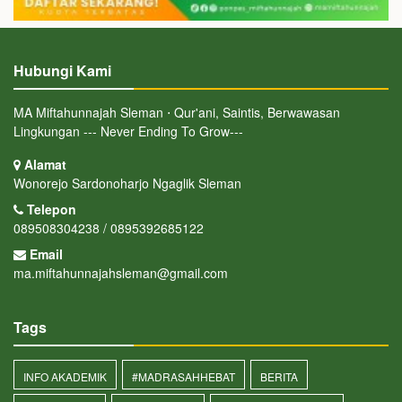
Hubungi Kami
MA Miftahunnajah Sleman ⋅ Qur'ani, Saintis, Berwawasan
Lingkungan --- Never Ending To Grow---
Alamat
Wonorejo Sardonoharjo Ngaglik Sleman
Telepon
089508304238 / 0895392685122
Email
ma.miftahunnajahsleman@gmail.com
Tags
INFO AKADEMIK
#MADRASAHHEBAT
BERITA