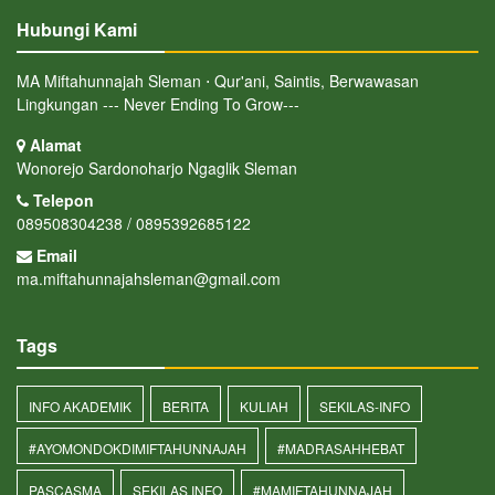
Hubungi Kami
MA Miftahunnajah Sleman ⋅ Qur'ani, Saintis, Berwawasan
Lingkungan --- Never Ending To Grow---
Alamat
Wonorejo Sardonoharjo Ngaglik Sleman
Telepon
089508304238 / 0895392685122
Email
ma.miftahunnajahsleman@gmail.com
Tags
INFO AKADEMIK
BERITA
KULIAH
SEKILAS-INFO
#AYOMONDOKDIMIFTAHUNNAJAH
#MADRASAHHEBAT
PASCASMA
SEKILAS INFO
#MAMIFTAHUNNAJAH