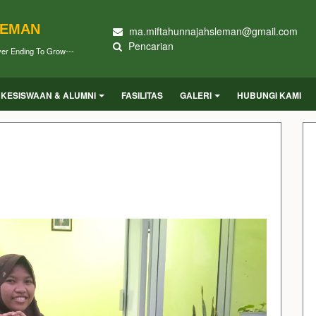
LEMAN
ma.miftahunnajahsleman@gmail.com
Pencarian
ver Ending To Grow---
KESISWAAN & ALUMNI
FASILITAS
GALERI
HUBUNGI KAMI