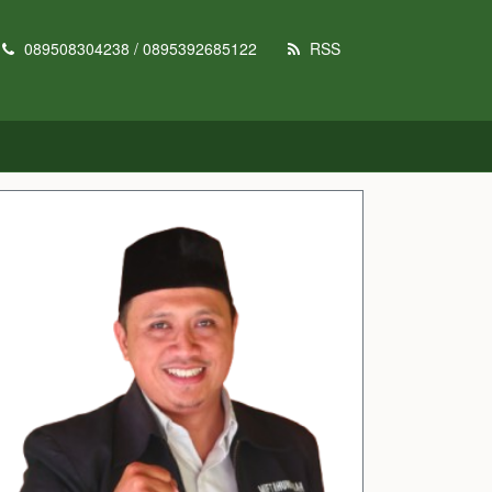
089508304238 / 0895392685122
RSS