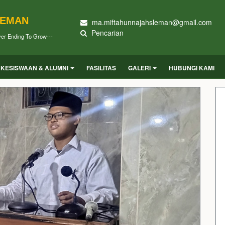
LEMAN
ma.miftahunnajahsleman@gmail.com
Pencarian
ver Ending To Grow---
KESISWAAN & ALUMNI
FASILITAS
GALERI
HUBUNGI KAMI