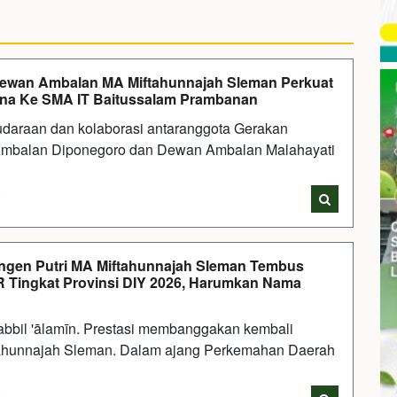
 Dewan Ambalan MA Miftahunnajah Sleman Perkuat
ana Ke SMA IT Baitussalam Prambanan
daraan dan kolaborasi antaranggota Gerakan
Ambalan Diponegoro dan Dewan Ambalan Malahayati
i
tingen Putri MA Miftahunnajah Sleman Tembus
 Tingkat Provinsi DIY 2026, Harumkan Nama
abbil 'ālamīn. Prestasi membanggakan kembali
ftahunnajah Sleman. Dalam ajang Perkemahan Daerah