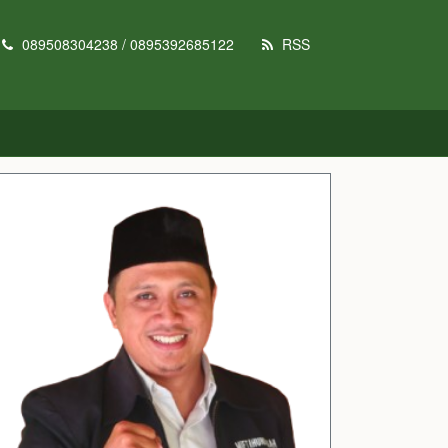
089508304238 / 0895392685122
RSS