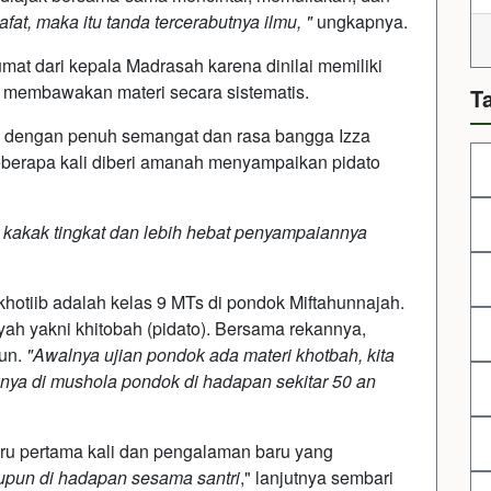
fat, maka itu tanda tercerabutnya ilmu, "
ungkapnya.
at dari kepala Madrasah karena dinilai memiliki
membawakan materi secara sistematis.
T
, dengan penuh semangat dan rasa bangga Izza
 beberapa kali diberi amanah menyampaikan pidato
 kakak tingkat dan lebih hebat penyampaiannya
khotiib adalah kelas 9 MTs di pondok Miftahunnajah.
iyah yakni khitobah (pidato). Bersama rekannya,
un.
"Awalnya ujian pondok ada materi khotbah, kita
onya di mushola
pondok di hadapan sekitar 50 an
baru pertama kali dan pengalaman baru yang
pun di hadapan sesama santri
," lanjutnya sembari