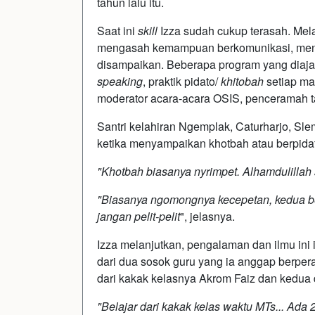
tahun lalu itu.
Saat ini
skill
Izza sudah cukup terasah. Mela
mengasah kemampuan berkomunikasi, ment
disampaikan. Beberapa program yang diaj
speaking
, praktik pidato/
khitobah
setiap ma
moderator acara-acara OSIS, penceramah t
Santri kelahiran Ngemplak, Caturharjo, Slem
ketika menyampaikan khotbah atau berpidat
"Khotbah biasanya nyrimpet. Alhamdulillah 
"Biasanya ngomongnya kecepetan, kedua b
jangan pelit-pelit
", jelasnya.
Izza melanjutkan, pengalaman dan ilmu ini 
dari dua sosok guru yang ia anggap berpe
dari kakak kelasnya Akrom Faiz dan kedua 
"Belajar dari kakak kelas waktu MTs... Ada