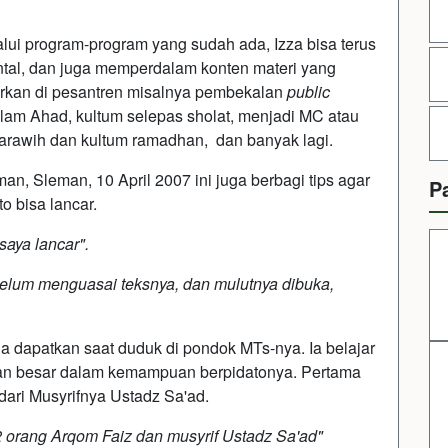
lui program-program yang sudah ada, Izza bisa terus
al, dan juga memperdalam konten materi yang
arkan di pesantren misalnya pembekalan
public
lam Ahad, kultum selepas sholat, menjadi MC atau
arawih dan kultum ramadhan, dan banyak lagi.
an, Sleman, 10 April 2007 ini juga berbagi tips agar
P
o bisa lancar.
saya lancar".
elum menguasai teksnya, dan mulutnya dibuka,
ia dapatkan saat duduk di pondok MTs-nya. Ia belajar
ran besar dalam kemampuan berpidatonya. Pertama
dari Musyrifnya Ustadz Sa'ad.
 2 orang Arqom Faiz dan musyrif Ustadz Sa'ad"