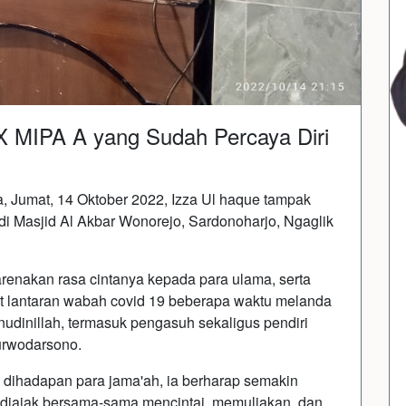
 X MIPA A yang Sudah Percaya Diri
Jumat, 14 Oktober 2022, Izza Ul haque tampak
i Masjid Al Akbar Wonorejo, Sardonoharjo, Ngaglik
arenakan rasa cintanya kepada para ulama, serta
t lantaran wabah covid 19 beberapa waktu melanda
'inudinillah, termasuk pengasuh sekaligus pendiri
urwodarsono.
dihadapan para jama'ah, ia berharap semakin
 diajak bersama-sama mencintai, memuliakan, dan