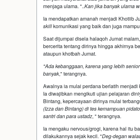
menjaga ulama. "..
Kan jika banyak ulama wa
Ia mendapatkan amanah menjadi Khotiib Jum
skill
komunikasi yang baik dan juga mampu 
Saat dijumpai disela halaqoh Jumat malam
bercerita tentang dirinya hingga akhirnya
ataupun khotbah Jumat.
"Ada kebanggaan, karena yang lebih senior
banyak
," terangnya.
Awalnya ia mulai perdana berlatih menjadi 
Ia diwajibkan mengikuti ujian pelajaran din
Bintang, kepercayaan dirinya mulai terbang
(Izza dan Bintang) di tes kemampuan pidat
santri dan para ustadz
, " terangnya.
Ia mengaku nervous/grogi, karena hal itu 
dilakukannya sejak kecil. "
Deg-degan walau