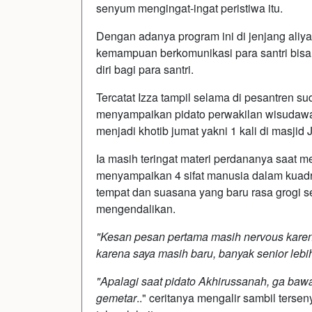
senyum mengingat-ingat peristiwa itu.
Dengan adanya program ini di jenjang ali
kemampuan berkomunikasi para santri bisa t
diri bagi para santri.
Tercatat Izza tampil selama di pesantren sud
menyampaikan pidato perwakilan wisudawan
menjadi khotib jumat yakni 1 kali di masjid 
Ia masih teringat materi perdananya saat me
menyampaikan 4 sifat manusia dalam kuadr
tempat dan suasana yang baru rasa grogi s
mengendalikan.
"Kesan pesan pertama masih nervous kare
karena saya masih baru, banyak senior lebi
"Apalagi saat pidato Akhirussanah, ga bawa
gemetar
.." ceritanya mengalir sambil terse