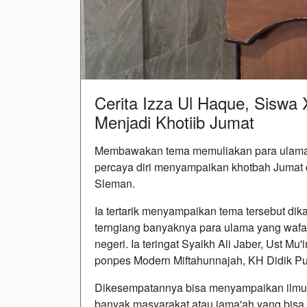
Cerita Izza Ul Haque, Siswa
Menjadi Khotiib Jumat
Membawakan tema memuliakan para ulama, 
percaya diri menyampaikan khotbah Jumat d
Sleman.
Ia tertarik menyampaikan tema tersebut dik
terngiang banyaknya para ulama yang wafa
negeri. Ia teringat Syaikh Ali Jaber, Ust Mu
ponpes Modern Miftahunnajah, KH Didik P
Dikesempatannya bisa menyampaikan ilmu 
banyak masyarakat atau jama'ah yang bisa