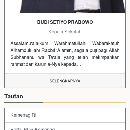
BUDI SETIYO PRABOWO
- Kepala Sekolah -
Assalamu'alaikum Warahmatullahi Wabarakatuh
Alhamdulillāhi Rabbil 'Ālamīn, segala puji bagi Allah
Subhanahu wa Ta'ala yang telah melimpahkan
rahmat dan karunia-Nya kepada…
SELENGKAPNYA
Tautan
Kemenag RI
Portal BOS Kemenag