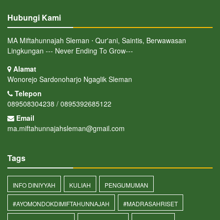
Hubungi Kami
MA Miftahunnajah Sleman ⋅ Qur'ani, Saintis, Berwawasan
Lingkungan --- Never Ending To Grow---
Alamat
Wonorejo Sardonoharjo Ngaglik Sleman
Telepon
089508304238 / 0895392685122
Email
ma.miftahunnajahsleman@gmail.com
Tags
INFO DINIYYAH
KULIAH
PENGUMUMAN
#AYOMONDOKDIMIFTAHUNNAJAH
#MADRASAHRISET