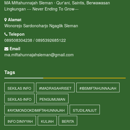
MA Miftahunnajah Sleman ⋅ Qur'ani, Saintis, Berwawasan
Lingkungan --- Never Ending To Grow---
Alamat
Wonorejo Sardonoharjo Ngaglik Sleman
Telepon
089508304238 / 0895392685122
Email
ma.miftahunnajahsleman@gmail.com
Tags
SEKILAS INFO
#MADRASAHRISET
#IBSMIFTAHUNNAJAH
SEKILAS-INFO
PENGUMUMAN
#AYOMONDOKDIMIFTAHUNNAJAH
STUDILANJUT
INFO DINIYYAH
KULIAH
BERITA