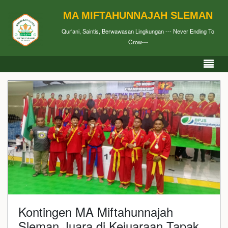
MA MIFTAHUNNAJAH SLEMAN
Qur'ani, Saintis, Berwawasan Lingkungan --- Never Ending To
Grow---
Kontingen MA Miftahunnajah
Sleman Juara di Kejuaraan Tapak