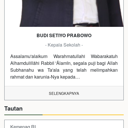
BUDI SETIYO PRABOWO
- Kepala Sekolah -
Assalamu'alaikum Warahmatullahi Wabarakatuh
Alhamdulillāhi Rabbil 'Ālamīn, segala puji bagi Allah
Subhanahu wa Ta'ala yang telah melimpahkan
rahmat dan karunia-Nya kepada…
SELENGKAPNYA
Tautan
Kemenag RI