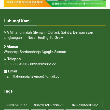
Hubungi Kami
MA Miftahunnajah Sleman ⋅ Qur'ani, Saintis, Berwawasan
Lingkungan --- Never Ending To Grow---
Alamat
Wonorejo Sardonoharjo Ngaglik Sleman
Telepon
089508304238 / 0895392685122
Email
ma.miftahunnajahsleman@gmail.com
Tags
SEKILAS-INFO
#IBSMIFTAHUNNAJAH
#MADRASAHHEBAT